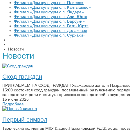
Филиал «Дом культуры с.п. Плиево»
Филиал «Дом культуры с.п. Кантышево»
Филиал «Дом культуры с.п. Яндаре»
Филиал «Дом культуры с.п. Али- Юрт»
Филиал «Дом культуры с.п. Барсуки»
Филиал «Дом культуры с.п. Гази- Юрт»
Филиал «Дом культуры с.п. Долаково»
Филиал «Дом культуры с.п. Сурхахи»
Новости
Новости
Сход граждан
ПРИГЛАШАЕМ НА СХОД ГРАЖДАН! Уважаемые жители Назрановског
15:00 состоится сход граждан, посвящённый разъяснению поряд
заседатели и роли института присяжных заседателей в осуществ
15 июля 2026
Подробнее
Первый символ
Творческий коллектив МКУ &laquo;Назрановский РДК&raquo; пров