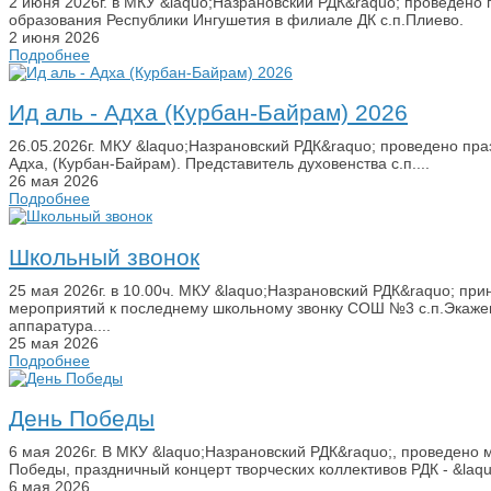
2 июня 2026г. в МКУ &laquo;Назрановский РДК&raquo; проведен
образования Республики Ингушетия в филиале ДК с.п.Плиево.
2 июня 2026
Подробнее
Ид аль - Адха (Курбан-Байрам) 2026
26.05.2026г. МКУ &laquo;Назрановский РДК&raquo; проведено пра
Адха, (Курбан-Байрам). Представитель духовенства с.п....
26 мая 2026
Подробнее
Школьный звонок
25 мая 2026г. в 10.00ч. МКУ &laquo;Назрановский РДК&raquo; пр
мероприятий к последнему школьному звонку СОШ №3 с.п.Экажев
аппаратура....
25 мая 2026
Подробнее
День Победы
6 мая 2026г. В МКУ &laquo;Назрановский РДК&raquo;, проведено
Победы, праздничный концерт творческих коллективов РДК - &laq
6 мая 2026