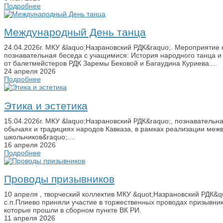
Подробнее
Международный День танца
24.04.2026г. МКУ &laquo;Назрановский РДК&raquo;. Мероприятие
познавательная беседа с учащимися: История народного танца и 
от балетмейстеров РДК Заремы Бековой и Багаудина Куриева....
24 апреля 2026
Подробнее
Этика и эстетика
15.04.2026г. МКУ &laquo;Назрановский РДК&raquo;, познавательная
обычаях и традициях народов Кавказа, в рамках реализации межв
школьников&raquo;....
16 апреля 2026
Подробнее
Проводы призывников
10 апреля , творческий коллектив МКУ &quot;Назрановский РДК&q
с.п.Плиево приняли участие в торжественных проводах призывни
которые прошли в сборном пункте ВК РИ.
11 апреля 2026