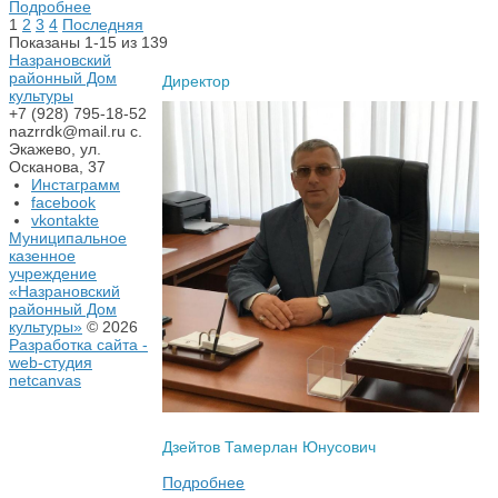
Подробнее
1
2
3
4
Последняя
Показаны 1-15 из 139
Назрановский
районный Дом
Директор
культуры
+7 (928) 795-18-52
nazrrdk@mail.ru
с.
Экажево, ул.
Осканова, 37
Инстаграмм
facebook
vkontakte
Муниципальное
казенное
учреждение
«Назрановский
районный Дом
культуры»
© 2026
Разработка сайта -
web-студия
netcanvas
Дзейтов Тамерлан Юнусович
Подробнее