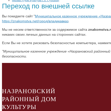
Филиал «Дом культуры с.п. Сурхахи»
Переход по внешней ссылке
Вы покидаете сайт "
Муниципальное казенное учреждение «Назра
https://znakomstva.net/город/владикавказ
.
Мы не несем ответственности за содержимое сайта
znakomstva.
никаких своих личных данных на сторонних сайтах.
Если Вы не хотите рисковать безопасностью компьютера, нажми
"Муниципальное казенное учреждение «Назрановский районный
безопасности.
НАЗРАНОВСКИЙ
РАЙОННЫЙ ДОМ
КУЛЬТУРЫ
нстаграмм
facebook
vkontakte