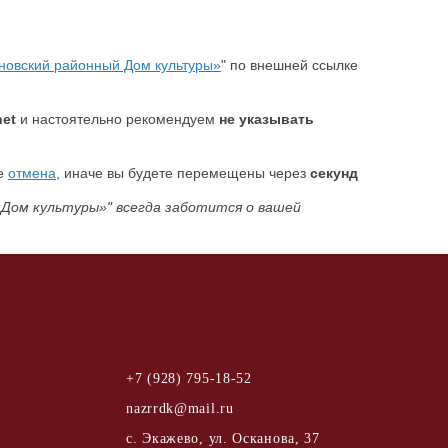
новский районный Дом культуры»
" по внешней ссылке
net
и настоятельно рекомендуем
не указывать
те
отмена
, иначе вы будете перемещены через
секунд
 Дом культуры»" всегда заботится о вашей
+7 (928) 795-18-52
nazrrdk@mail.ru
с. Экажево, ул. Осканова, 37