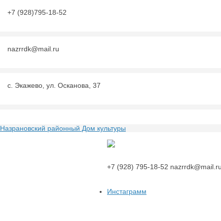
+7 (928)795-18-52
nazrrdk@mail.ru
с. Экажево, ул. Осканова, 37
Назрановский районный Дом культуры
Назрановский районный Дом куль
+7 (928) 795-18-52
nazrrdk@mail.r
Инстаграмм
Переход по внешней ссылке