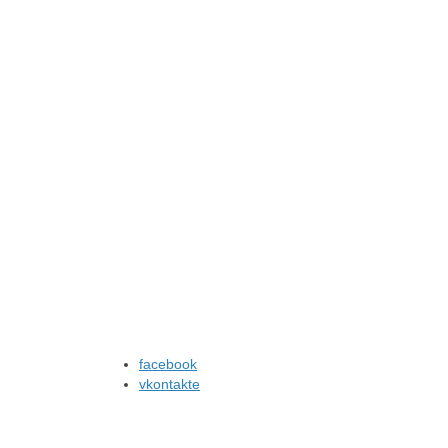
Дзейтов Тамерлан Юнусович
Подробнее
facebook
vkontakte