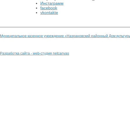
Инстаграмм
facebook
vkontakte
Муниципальное казенное учреждение «Назрановский районный Дом культур
Разработка сайта - web-студия netcanvas