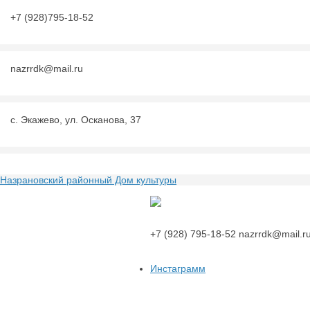
+7 (928)795-18-52
nazrrdk@mail.ru
с. Экажево, ул. Осканова, 37
Назрановский районный Дом культуры
Назрановский районный Дом куль
+7 (928) 795-18-52
nazrrdk@mail.r
Инстаграмм
Дома культуры Назрановского района